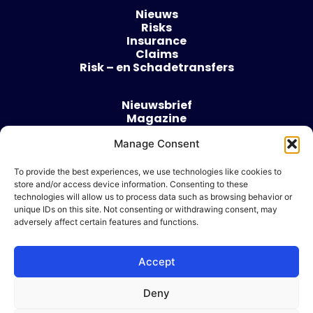
Nieuws
Risks
Insurance
Claims
Risk – en Schadetransfers
Nieuwsbrief
Magazine
Evenementen
Manage Consent
Over
Contact
To provide the best experiences, we use technologies like cookies to
store and/or access device information. Consenting to these
Algemene voorwaarden
technologies will allow us to process data such as browsing behavior or
Cookie beleid
unique IDs on this site. Not consenting or withdrawing consent, may
adversely affect certain features and functions.
Accept
Ik wil adverteren
Deny