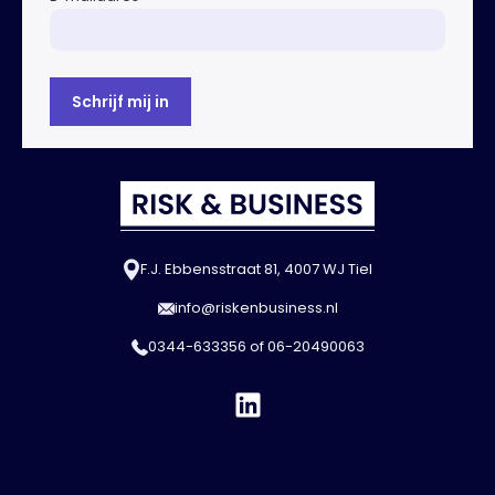
F.J. Ebbensstraat 81, 4007 WJ Tiel
info@riskenbusiness.nl
0344-633356
of
06-20490063