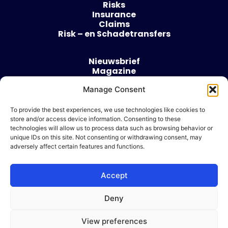
Risks
Insurance
Claims
Risk – en Schadetransfers
Nieuwsbrief
Magazine
Evenementen
Over
Manage Consent
Contact
To provide the best experiences, we use technologies like cookies to
store and/or access device information. Consenting to these
Algemene voorwaarden
technologies will allow us to process data such as browsing behavior or
Cookie beleid
unique IDs on this site. Not consenting or withdrawing consent, may
adversely affect certain features and functions.
Accept
Ik wil adverteren
Deny
© 2026 Risk & Business
View preferences