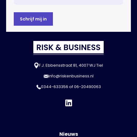
F.J. Ebbensstraat 81, 4007 WJ Tiel
info@riskenbusiness.nl
0344-633356
of
06-20490063
Nieuws