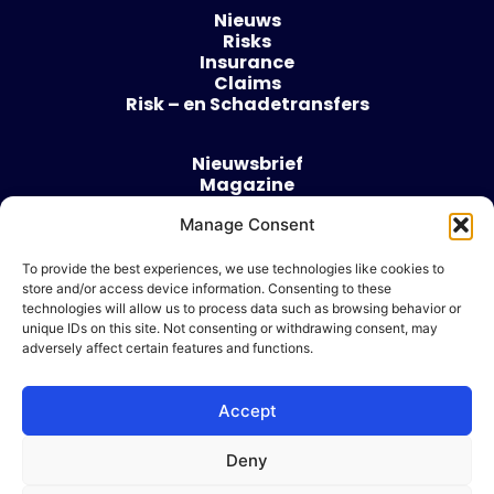
Nieuws
Risks
Insurance
Claims
Risk – en Schadetransfers
Nieuwsbrief
Magazine
Evenementen
Over
Manage Consent
Contact
To provide the best experiences, we use technologies like cookies to
store and/or access device information. Consenting to these
Algemene voorwaarden
technologies will allow us to process data such as browsing behavior or
Cookie beleid
unique IDs on this site. Not consenting or withdrawing consent, may
adversely affect certain features and functions.
Accept
Ik wil adverteren
Deny