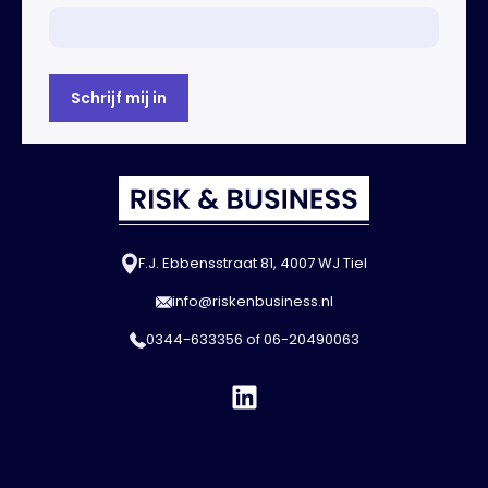
F.J. Ebbensstraat 81, 4007 WJ Tiel
info@riskenbusiness.nl
0344-633356
of
06-20490063