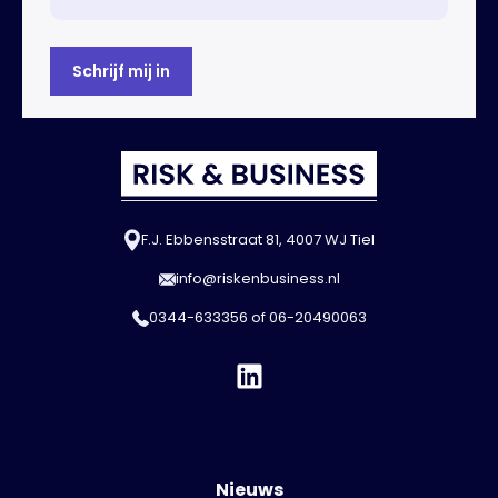
F.J. Ebbensstraat 81, 4007 WJ Tiel
info@riskenbusiness.nl
0344-633356
of
06-20490063
Nieuws