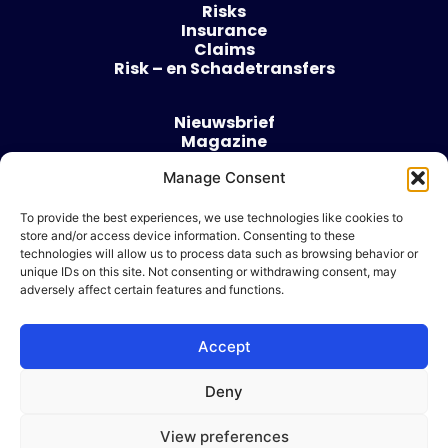
Risks
Insurance
Claims
Risk – en Schadetransfers
Nieuwsbrief
Magazine
Evenementen
Over
Manage Consent
Contact
To provide the best experiences, we use technologies like cookies to
store and/or access device information. Consenting to these
Algemene voorwaarden
technologies will allow us to process data such as browsing behavior or
Cookie beleid
unique IDs on this site. Not consenting or withdrawing consent, may
adversely affect certain features and functions.
Accept
Ik wil adverteren
Deny
© 2026 Risk & Business
View preferences