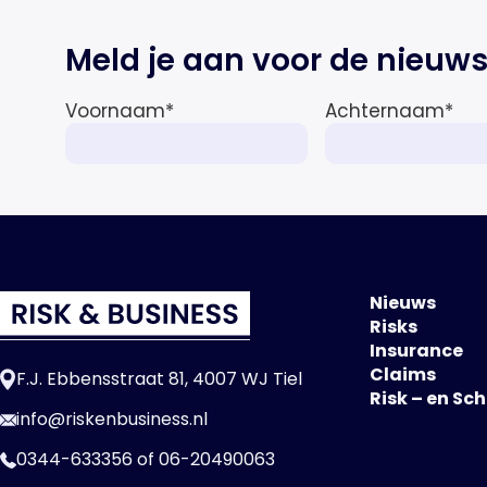
Meld je aan voor de nieuws
Voornaam
*
Achternaam
*
Nieuws
Risks
Insurance
Claims
F.J. Ebbensstraat 81, 4007 WJ Tiel
Risk – en Sc
info@riskenbusiness.nl
0344-633356
of
06-20490063