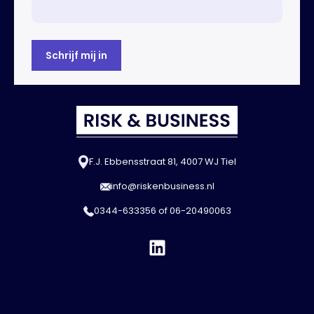
F.J. Ebbensstraat 81, 4007 WJ Tiel
info@riskenbusiness.nl
0344-633356
of
06-20490063