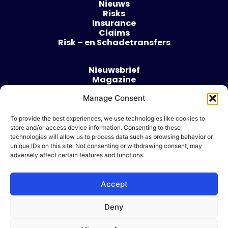
Nieuws
Risks
Insurance
Claims
Risk – en Schadetransfers
Nieuwsbrief
Magazine
Evenementen
Over
Manage Consent
Contact
To provide the best experiences, we use technologies like cookies to
store and/or access device information. Consenting to these
Algemene voorwaarden
technologies will allow us to process data such as browsing behavior or
Cookie beleid
unique IDs on this site. Not consenting or withdrawing consent, may
adversely affect certain features and functions.
Accept
Ik wil adverteren
Deny
© 2026 Risk & Business