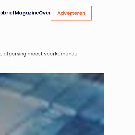
sbrief
Magazine
Over
Adverteren
pa; afpersing meest voorkomende