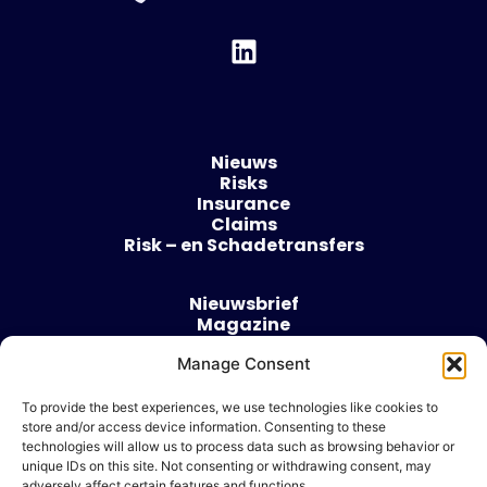
Nieuws
Risks
Insurance
Claims
Risk – en Schadetransfers
Nieuwsbrief
Magazine
Evenementen
Manage Consent
Over
Contact
To provide the best experiences, we use technologies like cookies to
store and/or access device information. Consenting to these
Algemene voorwaarden
technologies will allow us to process data such as browsing behavior or
Cookie beleid
unique IDs on this site. Not consenting or withdrawing consent, may
adversely affect certain features and functions.