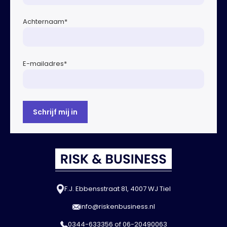
Achternaam
*
E-mailadres
*
F.J. Ebbensstraat 81, 4007 WJ Tiel
info@riskenbusiness.nl
0344-633356
of
06-20490063