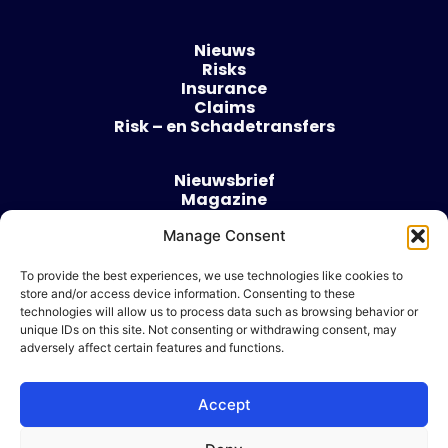
Nieuws
Risks
Insurance
Claims
Risk – en Schadetransfers
Nieuwsbrief
Magazine
Evenementen
Manage Consent
Over
Contact
To provide the best experiences, we use technologies like cookies to
store and/or access device information. Consenting to these
Algemene voorwaarden
technologies will allow us to process data such as browsing behavior or
Cookie beleid
unique IDs on this site. Not consenting or withdrawing consent, may
adversely affect certain features and functions.
Accept
Ik wil adverteren