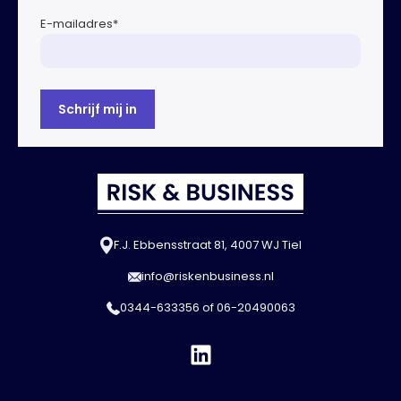
E-mailadres
*
F.J. Ebbensstraat 81, 4007 WJ Tiel
info@riskenbusiness.nl
0344-633356
of
06-20490063