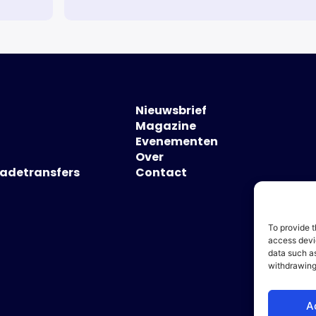
Nieuwsbrief
Magazine
Evenementen
Over
hadetransfers
Contact
To provide t
access devic
data such as
withdrawing
A