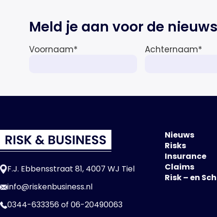
Meld je aan voor de nieuws
Voornaam
*
Achternaam
*
Nieuws
Risks
Insurance
Claims
F.J. Ebbensstraat 81, 4007 WJ Tiel
Risk – en Sc
info@riskenbusiness.nl
0344-633356
of
06-20490063