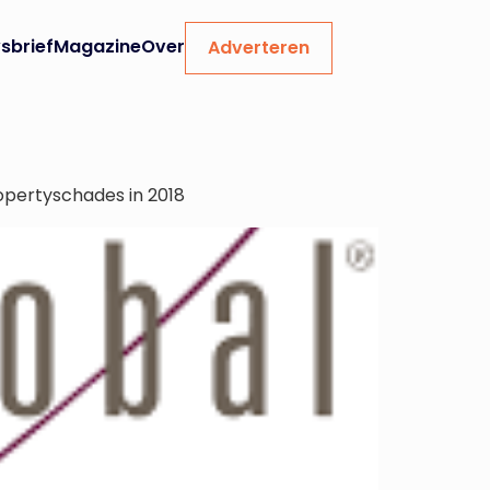
sbrief
Magazine
Over
Adverteren
opertyschades in 2018