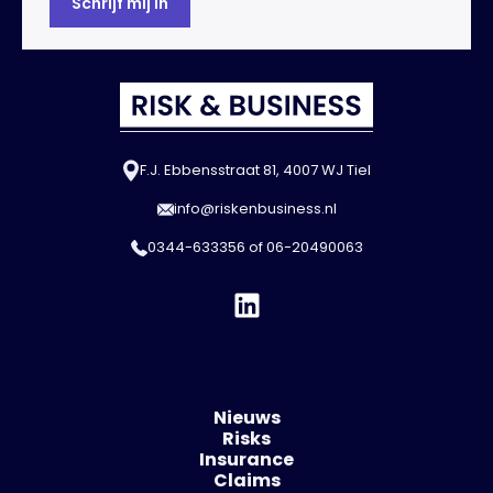
F.J. Ebbensstraat 81, 4007 WJ Tiel
info@riskenbusiness.nl
0344-633356
of
06-20490063
Nieuws
Risks
Insurance
Claims