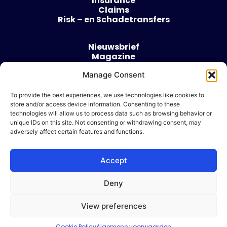
Insurance
Claims
Risk – en Schadetransfers
Nieuwsbrief
Magazine
Evenementen
Over
Manage Consent
Contact
To provide the best experiences, we use technologies like cookies to
store and/or access device information. Consenting to these
Algemene voorwaarden
technologies will allow us to process data such as browsing behavior or
Cookie beleid
unique IDs on this site. Not consenting or withdrawing consent, may
adversely affect certain features and functions.
Accept
Ik wil adverteren
Deny
© 2026 Risk & Business
View preferences
| Design & Development door
WP Masters
Cookie Policy
Algemene voorwaarden