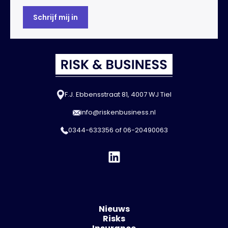
F.J. Ebbensstraat 81, 4007 WJ Tiel
info@riskenbusiness.nl
0344-633356
of
06-20490063
Nieuws
Risks