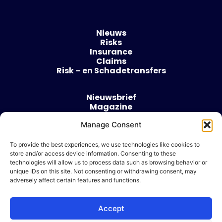
Nieuws
Risks
Insurance
Claims
Risk – en Schadetransfers
Nieuwsbrief
Magazine
Evenementen
Over
Manage Consent
Contact
To provide the best experiences, we use technologies like cookies to
store and/or access device information. Consenting to these
Algemene voorwaarden
technologies will allow us to process data such as browsing behavior or
Cookie beleid
unique IDs on this site. Not consenting or withdrawing consent, may
adversely affect certain features and functions.
Accept
Ik wil adverteren