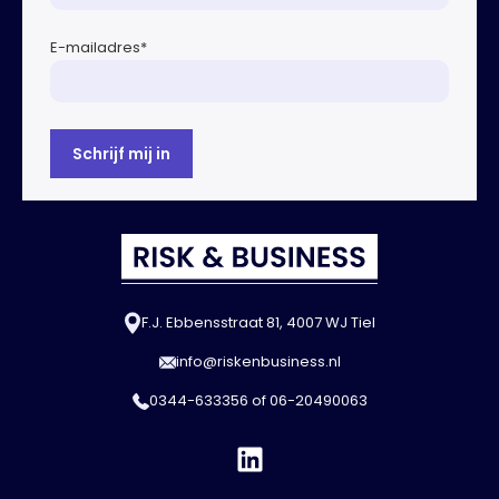
E-mailadres
*
F.J. Ebbensstraat 81, 4007 WJ Tiel
info@riskenbusiness.nl
0344-633356
of
06-20490063