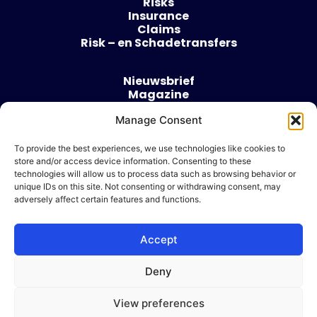
Risks
Insurance
Claims
Risk – en Schadetransfers
Nieuwsbrief
Magazine
Evenementen
Manage Consent
Over
Contact
To provide the best experiences, we use technologies like cookies to
store and/or access device information. Consenting to these
Algemene voorwaarden
technologies will allow us to process data such as browsing behavior or
Cookie beleid
unique IDs on this site. Not consenting or withdrawing consent, may
adversely affect certain features and functions.
Accept
Ik wil adverteren
Deny
© 2026 Risk & Business
View preferences
| Design & Development door
WP Masters