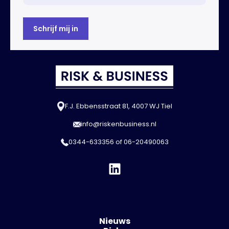
F.J. Ebbensstraat 81, 4007 WJ Tiel
info@riskenbusiness.nl
0344-633356
of
06-20490063
Nieuws