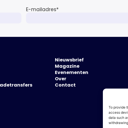
E-mailadres
*
Nieuwsbrief
Magazine
Evenementen
Over
hadetransfers
Contact
To provide t
access devic
data such as
withdrawing