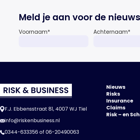
Meld je aan voor de nieuws
Voornaam
*
Achternaam
*
Nieuws
Risks
Insurance
Claims
F.J. Ebbensstraat 81, 4007 WJ Tiel
Risk – en Sc
info@riskenbusiness.nl
0344-633356
of
06-20490063