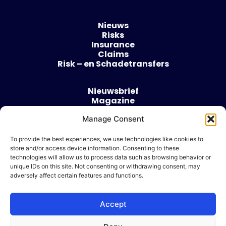
Nieuws
Risks
Insurance
Claims
Risk – en Schadetransfers
Nieuwsbrief
Magazine
Evenementen
Manage Consent
Over
Contact
To provide the best experiences, we use technologies like cookies to
store and/or access device information. Consenting to these
Algemene voorwaarden
technologies will allow us to process data such as browsing behavior or
Cookie beleid
unique IDs on this site. Not consenting or withdrawing consent, may
adversely affect certain features and functions.
Accept
Ik wil adverteren