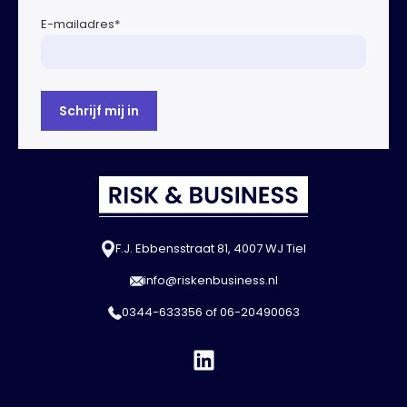
E-mailadres
*
F.J. Ebbensstraat 81, 4007 WJ Tiel
info@riskenbusiness.nl
0344-633356
of
06-20490063