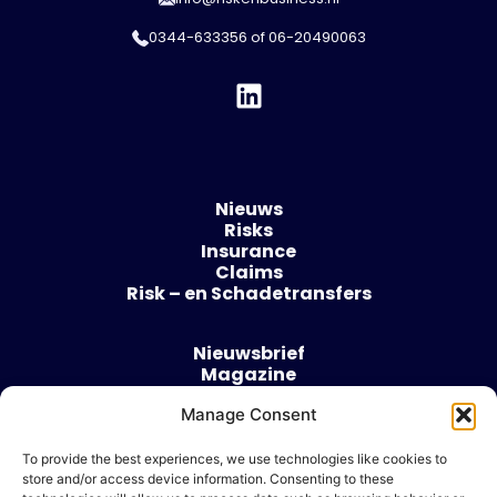
0344-633356
of
06-20490063
Nieuws
Risks
Insurance
Claims
Risk – en Schadetransfers
Nieuwsbrief
Magazine
Evenementen
Over
Manage Consent
Contact
To provide the best experiences, we use technologies like cookies to
store and/or access device information. Consenting to these