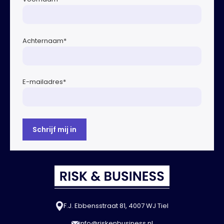
Achternaam
*
E-mailadres
*
F.J. Ebbensstraat 81, 4007 WJ Tiel
info@riskenbusiness.nl