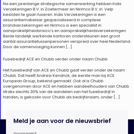
Na een jarenlange strategische samenwerking hebben Indis
Verzekeringen B.V. in Zoetermeer en Nirimco B.V. in Velp
besloten te gaan fuseren. Indis Verzekeringen is een
assurantiemakelaar gespecialiseerd in complexe
brandverzekeringen en Nirimco is een specialist in
aansprakelijkheidsrisico’s en aansprakelijkheidsverzekeringen.
Beide landelijk werkende kantoren ondersteunen een groot
aantal assurantietussenpersonen verspreid over heel Nederland.
Door de samenvoeging kunnen […]
Fusiebedrijf ACE en Chubb verder onder naam Chubb
Het fusiebedrijf van ACE en Chubb gaat verder onder de naam
Chubb. Dat heeft Andrew Kendrick, de eerste man bij ACE
European Group, bekend gemaakt. Ook al is Chubb
overgenomen door ACE en hebben aandeelhouders van Chubb
straks slechts 30% van de aandelen van het fusiebedrijf in
handen, is gekozen voor Chubb als bedrijfsnaam, onder […]
Meld je aan voor de nieuwsbrief
Voornaam
*