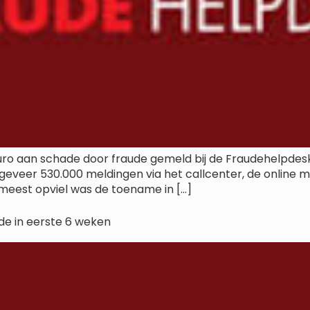
uro aan schade door fraude gemeld bij de Fraudehelpdesk. 
ngeveer 530.000 meldingen via het callcenter, de online
 meest opviel was de toename in […]
de in eerste 6 weken