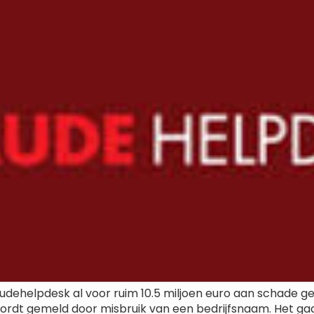
Fraudehelpdesk al voor ruim 10.5 miljoen euro aan schade g
wordt gemeld door misbruik van een bedrijfsnaam. Het 