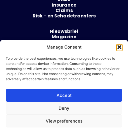
Insurance
Claims
Risk – en Schadetransfers
Nieuwsbrief
Magazine
Evenementen
Over
Manage Consent
Contact
To provide the best experiences, we use technologies like cookies to
store and/or access device information. Consenting to these
Algemene voorwaarden
technologies will allow us to process data such as browsing behavior or
Cookie beleid
unique IDs on this site. Not consenting or withdrawing consent, may
adversely affect certain features and functions.
Accept
Ik wil adverteren
Deny
© 2026 Risk & Business
View preferences
| Design & Development door
WP Masters