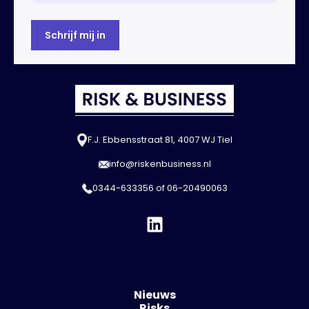
F.J. Ebbensstraat 81, 4007 WJ Tiel
info@riskenbusiness.nl
0344-633356
of
06-20490063
Nieuws
Risks