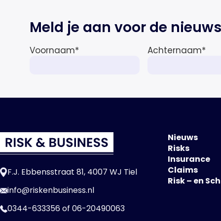
Meld je aan voor de nieuws
Voornaam
*
Achternaam
*
Nieuws
Risks
Insurance
Claims
F.J. Ebbensstraat 81, 4007 WJ Tiel
Risk – en Sc
info@riskenbusiness.nl
0344-633356
of
06-20490063