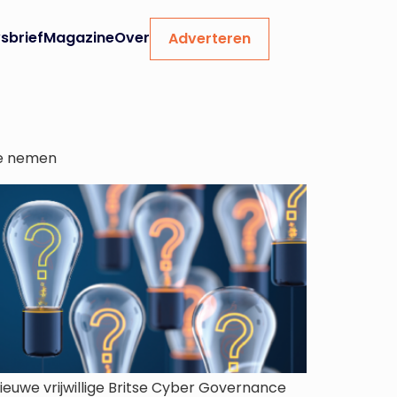
sbrief
Magazine
Over
Adverteren
te nemen
euwe vrijwillige Britse Cyber Governance