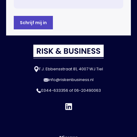
F.J. Ebbensstraat 81, 4007 WJ Tiel
info@riskenbusiness.nl
0344-633356
of
06-20490063