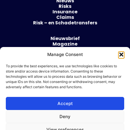
Nieuws
Risks
Insurance
Claims
Risk – en Schadetransfers
Nieuwsbrief
Magazine
Evenementen
Manage Consent
Over
Contact
To provide the best experiences, we use technologies like cookies to
store and/or access device information. Consenting to these
Algemene voorwaarden
technologies will allow us to process data such as browsing behavior or
Cookie beleid
unique IDs on this site. Not consenting or withdrawing consent, may
adversely affect certain features and functions.
Accept
Ik wil adverteren
Deny
© 2026 Risk & Business
View preferences