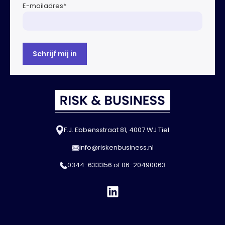
E-mailadres
*
F.J. Ebbensstraat 81, 4007 WJ Tiel
info@riskenbusiness.nl
0344-633356
of
06-20490063