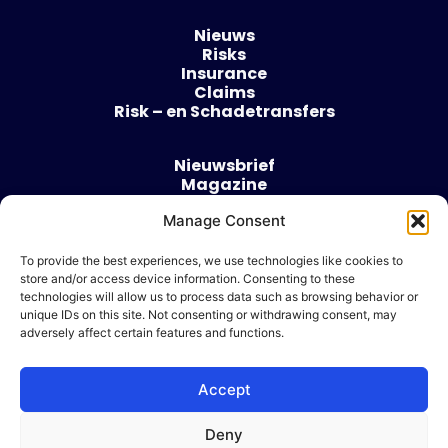
Nieuws
Risks
Insurance
Claims
Risk – en Schadetransfers
Nieuwsbrief
Magazine
Evenementen
Manage Consent
Over
Contact
To provide the best experiences, we use technologies like cookies to
store and/or access device information. Consenting to these
Algemene voorwaarden
technologies will allow us to process data such as browsing behavior or
Cookie beleid
unique IDs on this site. Not consenting or withdrawing consent, may
adversely affect certain features and functions.
Accept
Ik wil adverteren
Deny