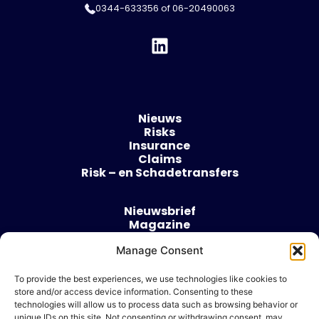
0344-633356
of
06-20490063
Nieuws
Risks
Insurance
Claims
Risk – en Schadetransfers
Nieuwsbrief
Magazine
Evenementen
Manage Consent
Over
Contact
To provide the best experiences, we use technologies like cookies to
store and/or access device information. Consenting to these
Algemene voorwaarden
technologies will allow us to process data such as browsing behavior or
Cookie beleid
unique IDs on this site. Not consenting or withdrawing consent, may