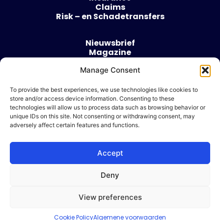
Claims
Risk – en Schadetransfers
Nieuwsbrief
Magazine
Evenementen
Over
Manage Consent
Contact
To provide the best experiences, we use technologies like cookies to
store and/or access device information. Consenting to these
Algemene voorwaarden
technologies will allow us to process data such as browsing behavior or
Cookie beleid
unique IDs on this site. Not consenting or withdrawing consent, may
adversely affect certain features and functions.
Accept
Ik wil adverteren
Deny
© 2026 Risk & Business
View preferences
| Design & Development door
WP Masters
Cookie Policy
Algemene voorwaarden