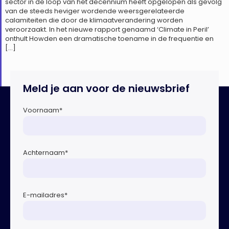
sector in de loop van het decennium heeft opgelopen als gevolg
van de steeds heviger wordende weersgerelateerde
calamiteiten die door de klimaatverandering worden
veroorzaakt. In het nieuwe rapport genaamd ‘Climate in Peril’
onthult Howden een dramatische toename in de frequentie en
[…]
Meld je aan voor de nieuwsbrief
Voornaam
*
Achternaam
*
E-mailadres
*