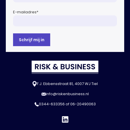
E-mailadres
*
F.J. Ebbensstraat 81, 4007 WJ Tiel
info@riskenbusiness.nl
0344-633356
of
06-20490063