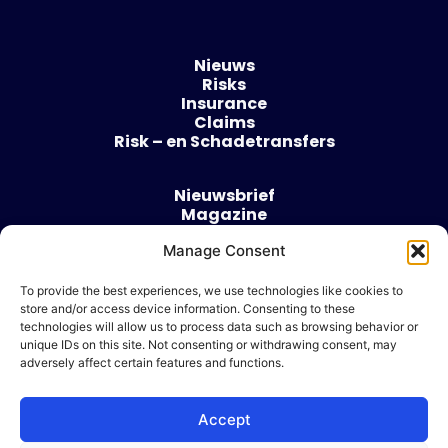
Nieuws
Risks
Insurance
Claims
Risk – en Schadetransfers
Nieuwsbrief
Magazine
Evenementen
Over
Manage Consent
Contact
To provide the best experiences, we use technologies like cookies to
store and/or access device information. Consenting to these
Algemene voorwaarden
technologies will allow us to process data such as browsing behavior or
Cookie beleid
unique IDs on this site. Not consenting or withdrawing consent, may
adversely affect certain features and functions.
Accept
Ik wil adverteren