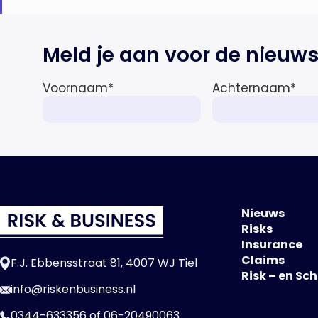
Meld je aan voor de nieuws
Voornaam
*
Achternaam
*
Nieuws
Risks
Insurance
Claims
F.J. Ebbensstraat 81, 4007 WJ Tiel
Risk – en Sc
info@riskenbusiness.nl
0344-633356
of
06-20490063