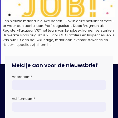
Een nieuwe maand, nieuwe banen. Ook in deze nieusbrief treft u
er weer een aantal aan. Per 1 augustus is Kees Bregman als
Register-Taxateur VRT het team van Lengkeek komen versterken.
Hij werkte sinds augustus 2012 bij CED Taxaties en Inspecties en is
van huis uit een bouwkundige, maar ook inventaristaxaties en
risico-inspecties zijn hem […]
Meld je aan voor de nieuwsbrief
Voornaam
*
Achternaam
*