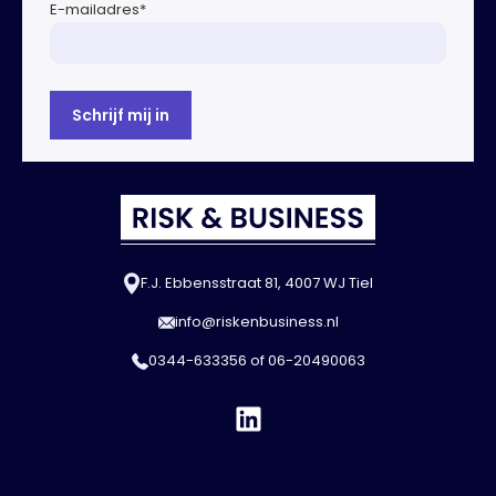
E-mailadres
*
F.J. Ebbensstraat 81, 4007 WJ Tiel
info@riskenbusiness.nl
0344-633356
of
06-20490063