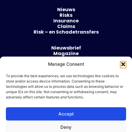
Nieuws
Risks
Insurance
Claims
Risk – en Schadetransfers
Nieuwsbrief
Magazine
Evenementen
Manage Consent
Over
Contact
To provide the best experiences, we use technologies like cookies to
store and/or access device information. Consenting to these
Algemene voorwaarden
technologies will allow us to process data such as browsing behavior or
Cookie beleid
unique IDs on this site. Not consenting or withdrawing consent, may
adversely affect certain features and functions.
Accept
Ik wil adverteren
Deny