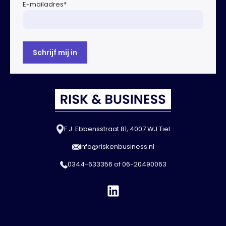
E-mailadres
*
F.J. Ebbensstraat 81, 4007 WJ Tiel
info@riskenbusiness.nl
0344-633356
of
06-20490063