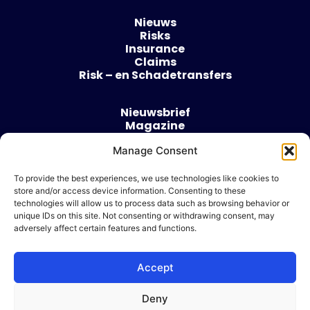
Nieuws
Risks
Insurance
Claims
Risk – en Schadetransfers
Nieuwsbrief
Magazine
Evenementen
Manage Consent
Over
Contact
To provide the best experiences, we use technologies like cookies to
store and/or access device information. Consenting to these
Algemene voorwaarden
technologies will allow us to process data such as browsing behavior or
Cookie beleid
unique IDs on this site. Not consenting or withdrawing consent, may
adversely affect certain features and functions.
Accept
Ik wil adverteren
Deny