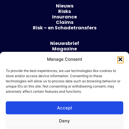
Nieuws
Risks
Insurance
Claims
Risk – en Schadetransfers
Nieuwsbrief
Magazine
Evenementen
Manage Consent
Over
Contact
To provide the best experiences, we use technologies like cookies to
store and/or access device information. Consenting to these
Algemene voorwaarden
technologies will allow us to process data such as browsing behavior or
Cookie beleid
unique IDs on this site. Not consenting or withdrawing consent, may
adversely affect certain features and functions.
Accept
Ik wil adverteren
Deny