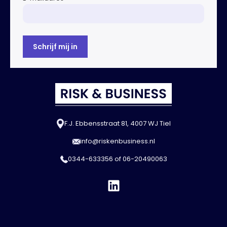
F.J. Ebbensstraat 81, 4007 WJ Tiel
info@riskenbusiness.nl
0344-633356
of
06-20490063