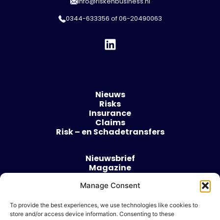
info@riskenbusiness.nl
0344-633356
of
06-20490063
Nieuws
Risks
Insurance
Claims
Risk – en Schadetransfers
Nieuwsbrief
Magazine
Evenementen
Over
Manage Consent
Contact
To provide the best experiences, we use technologies like cookies to
store and/or access device information. Consenting to these