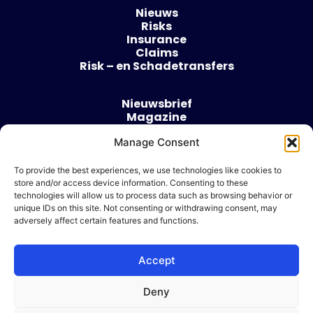
Nieuws
Risks
Insurance
Claims
Risk – en Schadetransfers
Nieuwsbrief
Magazine
Evenementen
Over
Manage Consent
Contact
To provide the best experiences, we use technologies like cookies to
store and/or access device information. Consenting to these
Algemene voorwaarden
technologies will allow us to process data such as browsing behavior or
Cookie beleid
unique IDs on this site. Not consenting or withdrawing consent, may
adversely affect certain features and functions.
Accept
Ik wil adverteren
Deny