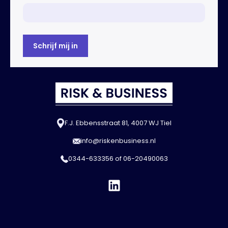
F.J. Ebbensstraat 81, 4007 WJ Tiel
info@riskenbusiness.nl
0344-633356
of
06-20490063