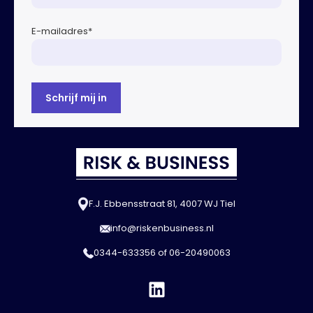
E-mailadres
*
F.J. Ebbensstraat 81, 4007 WJ Tiel
info@riskenbusiness.nl
0344-633356
of
06-20490063