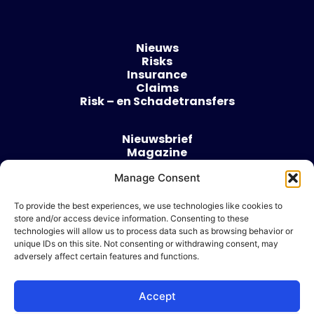
Nieuws
Risks
Insurance
Claims
Risk – en Schadetransfers
Nieuwsbrief
Magazine
Evenementen
Manage Consent
Over
Contact
To provide the best experiences, we use technologies like cookies to
store and/or access device information. Consenting to these
Algemene voorwaarden
technologies will allow us to process data such as browsing behavior or
Cookie beleid
unique IDs on this site. Not consenting or withdrawing consent, may
adversely affect certain features and functions.
Accept
Ik wil adverteren