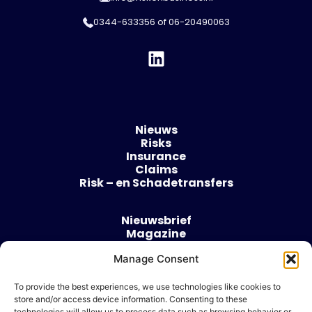
0344-633356
of
06-20490063
Nieuws
Risks
Insurance
Claims
Risk – en Schadetransfers
Nieuwsbrief
Magazine
Evenementen
Manage Consent
Over
Contact
To provide the best experiences, we use technologies like cookies to
store and/or access device information. Consenting to these
Algemene voorwaarden
technologies will allow us to process data such as browsing behavior or