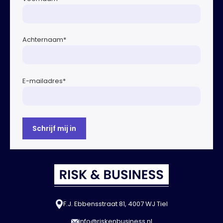
Achternaam
*
E-mailadres
*
F.J. Ebbensstraat 81, 4007 WJ Tiel
info@riskenbusiness.nl