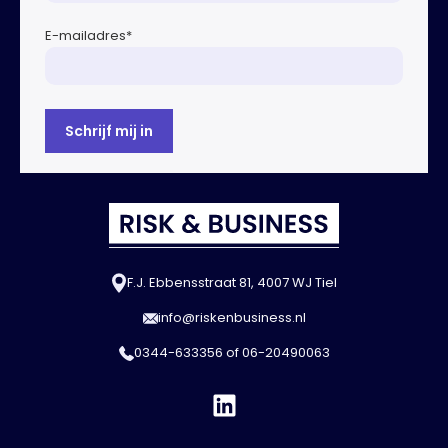
E-mailadres
*
F.J. Ebbensstraat 81, 4007 WJ Tiel
info@riskenbusiness.nl
0344-633356
of
06-20490063