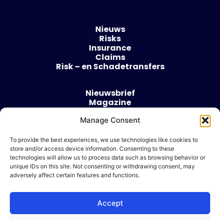
Nieuws
Risks
Insurance
Claims
Risk – en Schadetransfers
Nieuwsbrief
Magazine
Evenementen
Manage Consent
Over
Contact
To provide the best experiences, we use technologies like cookies to
store and/or access device information. Consenting to these
Algemene voorwaarden
technologies will allow us to process data such as browsing behavior or
Cookie beleid
unique IDs on this site. Not consenting or withdrawing consent, may
adversely affect certain features and functions.
Accept
Ik wil adverteren