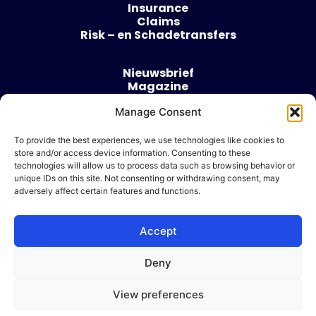
Insurance
Claims
Risk – en Schadetransfers
Nieuwsbrief
Magazine
Evenementen
Over
Manage Consent
Contact
To provide the best experiences, we use technologies like cookies to
store and/or access device information. Consenting to these
Algemene voorwaarden
technologies will allow us to process data such as browsing behavior or
Cookie beleid
unique IDs on this site. Not consenting or withdrawing consent, may
adversely affect certain features and functions.
Accept
Ik wil adverteren
Deny
© 2026 Risk & Business
View preferences
| Design & Development door
WP Masters