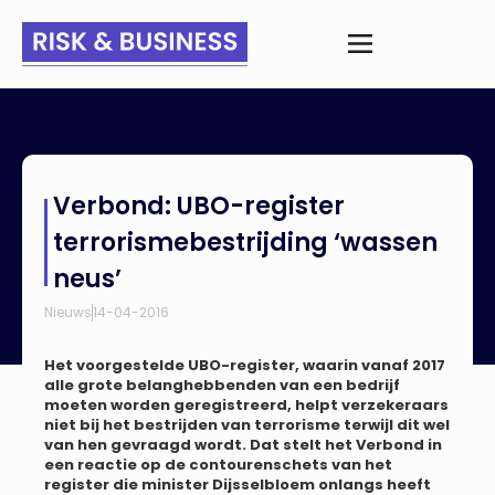
Home
>
Nieuws
>
Verbond: UBO-register terrorismebestrijding
Verbond: UBO-register
‘wassen neus’
terrorismebestrijding ‘wassen
neus’
Nieuws
14-04-2016
Het voorgestelde UBO-register, waarin vanaf 2017
alle grote belanghebbenden van een bedrijf
moeten worden geregistreerd, helpt verzekeraars
niet bij het bestrijden van terrorisme terwijl dit wel
van hen gevraagd wordt. Dat stelt het Verbond in
een reactie op de contourenschets van het
register die minister Dijsselbloem onlangs heeft