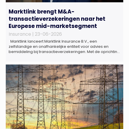
Marktlink brengt M&A-
transactieverzekeringen naar het
Europese mid-marketsegment
Insurance |
23-06-2026
Marktlink lanceert Marktlink Insurance B.V., een
zelfstandige en onafhankelijke entiteit voor advies en
bemiddeling bij transactieverzekeringen. Met de oprichting
van Marktlink Insurance, die onder leiding van Gülsüm Aslan
komt, breidt Marktlink zijn zelfstandige dienstverlening rond
overnames verder uit. Naast M&A-advies kunnen
ondernemers, investeerders en dealteams vanaf nu ook
terecht voor ondersteuning op het gebied […]