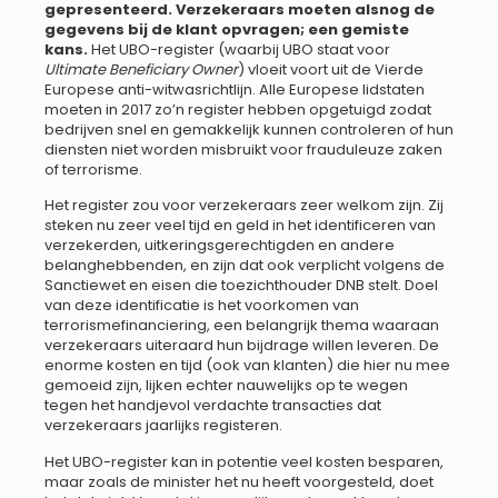
gepresenteerd. Verzekeraars moeten alsnog de
gegevens bij de klant opvragen; een gemiste
kans.
Het UBO-register (waarbij UBO staat voor
Ultimate Beneficiary Owner
) vloeit voort uit de Vierde
Europese anti-witwasrichtlijn. Alle Europese lidstaten
moeten in 2017 zo’n register hebben opgetuigd zodat
bedrijven snel en gemakkelijk kunnen controleren of hun
diensten niet worden misbruikt voor frauduleuze zaken
of terrorisme.
Het register zou voor verzekeraars zeer welkom zijn. Zij
steken nu zeer veel tijd en geld in het identificeren van
verzekerden, uitkeringsgerechtigden en andere
belanghebbenden, en zijn dat ook verplicht volgens de
Sanctiewet en eisen die toezichthouder DNB stelt. Doel
van deze identificatie is het voorkomen van
terrorismefinanciering, een belangrijk thema waaraan
verzekeraars uiteraard hun bijdrage willen leveren. De
enorme kosten en tijd (ook van klanten) die hier nu mee
gemoeid zijn, lijken echter nauwelijks op te wegen
tegen het handjevol verdachte transacties dat
verzekeraars jaarlijks registeren.
Het UBO-register kan in potentie veel kosten besparen,
maar zoals de minister het nu heeft voorgesteld, doet