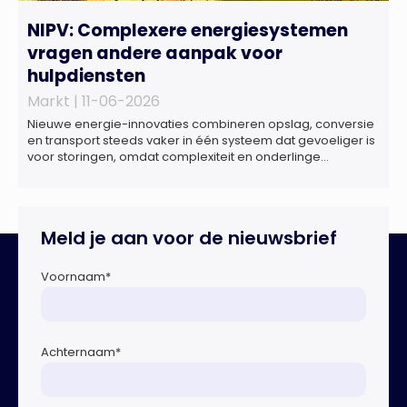
NIPV: Complexere energiesystemen
vragen andere aanpak voor
hulpdiensten
Markt |
11-06-2026
Nieuwe energie-innovaties combineren opslag, conversie
en transport steeds vaker in één systeem dat gevoeliger is
voor storingen, omdat complexiteit en onderlinge
afhankelijkheden toenemen. Dat blijkt uit nieuw onderzoek
van het NIPV naar zes innovatieve technologieën in de
energietransitie. Het NIPV onderzocht zes innovaties met
potentieel grote invloed op het toekomstige
Meld je aan voor de nieuwsbrief
energiesysteem. Het betreft systemen waarbij elektriciteit
of […]
Voornaam
*
Achternaam
*