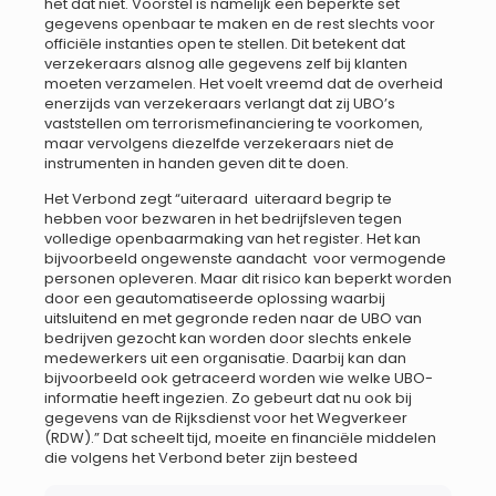
het dat niet. Voorstel is namelijk een beperkte set
gegevens openbaar te maken en de rest slechts voor
officiële instanties open te stellen. Dit betekent dat
verzekeraars alsnog alle gegevens zelf bij klanten
moeten verzamelen. Het voelt vreemd dat de overheid
enerzijds van verzekeraars verlangt dat zij UBO’s
vaststellen om terrorismefinanciering te voorkomen,
maar vervolgens diezelfde verzekeraars niet de
instrumenten in handen geven dit te doen.
Het Verbond zegt “uiteraard uiteraard begrip te
hebben voor bezwaren in het bedrijfsleven tegen
volledige openbaarmaking van het register. Het kan
bijvoorbeeld ongewenste aandacht voor vermogende
personen opleveren. Maar dit risico kan beperkt worden
door een geautomatiseerde oplossing waarbij
uitsluitend en met gegronde reden naar de UBO van
bedrijven gezocht kan worden door slechts enkele
medewerkers uit een organisatie. Daarbij kan dan
bijvoorbeeld ook getraceerd worden wie welke UBO-
informatie heeft ingezien. Zo gebeurt dat nu ook bij
gegevens van de Rijksdienst voor het Wegverkeer
(RDW).” Dat scheelt tijd, moeite en financiële middelen
die volgens het Verbond beter zijn besteed