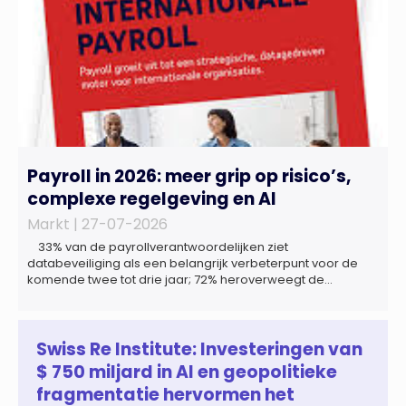
Payroll in 2026: meer grip op risico’s,
complexe regelgeving en AI
Markt |
27-07-2026
33% van de payrollverantwoordelijken ziet
databeveiliging als een belangrijk verbeterpunt voor de
komende twee tot drie jaar; 72% heroverweegt de
inrichting van payroll als gevolg van een tekort aan
gekwalificeerd personeel; 44% onderzoekt de inzet van
artificial intelligence (AI) als oplossing; payroll ontwikkelt
zich steeds vaker tot een zelfstandige bedrijfsfunctie: bij
Swiss Re Institute: Investeringen van
43% van […]
$ 750 miljard in AI en geopolitieke
fragmentatie hervormen het