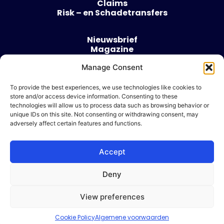
Claims
Risk – en Schadetransfers
Nieuwsbrief
Magazine
Evenementen
Manage Consent
Over
Contact
To provide the best experiences, we use technologies like cookies to
store and/or access device information. Consenting to these
Algemene voorwaarden
technologies will allow us to process data such as browsing behavior or
Cookie beleid
unique IDs on this site. Not consenting or withdrawing consent, may
adversely affect certain features and functions.
Accept
Ik wil adverteren
Deny
© 2026 Risk & Business
View preferences
| Design & Development door
WP Masters
Cookie Policy
Algemene voorwaarden