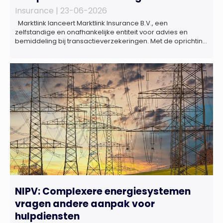
Insurance |
23-06-2026
Marktlink lanceert Marktlink Insurance B.V., een
zelfstandige en onafhankelijke entiteit voor advies en
bemiddeling bij transactieverzekeringen. Met de oprichting
van Marktlink Insurance, die onder leiding van Gülsüm Aslan
komt, breidt Marktlink zijn zelfstandige dienstverlening rond
overnames verder uit. Naast M&A-advies kunnen
ondernemers, investeerders en dealteams vanaf nu ook
terecht voor ondersteuning op het gebied […]
NIPV: Complexere energiesystemen
vragen andere aanpak voor
hulpdiensten