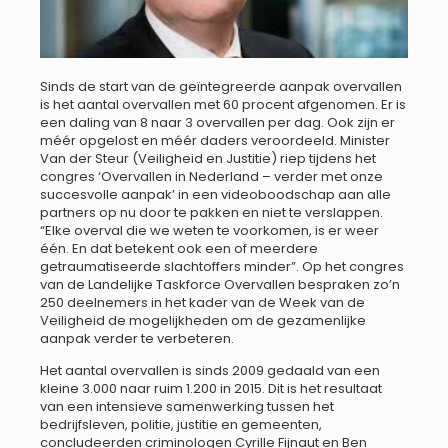
Sinds de start van de geïntegreerde aanpak overvallen
is het aantal overvallen met 60 procent afgenomen. Er is
een daling van 8 naar 3 overvallen per dag. Ook zijn er
méér opgelost en méér daders veroordeeld. Minister
Van der Steur (Veiligheid en Justitie) riep tijdens het
congres ‘Overvallen in Nederland – verder met onze
succesvolle aanpak’ in een videoboodschap aan alle
partners op nu door te pakken en niet te verslappen.
“Elke overval die we weten te voorkomen, is er weer
één. En dat betekent ook een of meerdere
getraumatiseerde slachtoffers minder”. Op het congres
van de Landelijke Taskforce Overvallen bespraken zo’n
250 deelnemers in het kader van de Week van de
Veiligheid de mogelijkheden om de gezamenlijke
aanpak verder te verbeteren.
Het aantal overvallen is sinds 2009 gedaald van een
kleine 3.000 naar ruim 1.200 in 2015. Dit is het resultaat
van een intensieve samenwerking tussen het
bedrijfsleven, politie, justitie en gemeenten,
concludeerden criminologen Cyrille Fijnaut en Ben