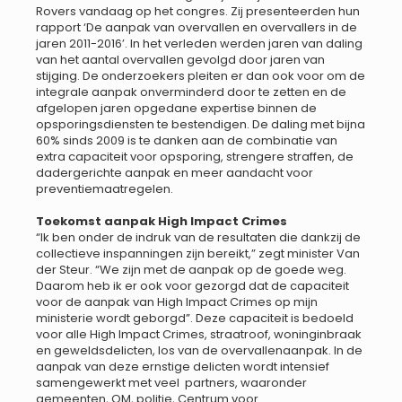
Rovers vandaag op het congres. Zij presenteerden hun
rapport ‘De aanpak van overvallen en overvallers in de
jaren 2011-2016’. In het verleden werden jaren van daling
van het aantal overvallen gevolgd door jaren van
stijging. De onderzoekers pleiten er dan ook voor om de
integrale aanpak onverminderd door te zetten en de
afgelopen jaren opgedane expertise binnen de
opsporingsdiensten te bestendigen. De daling met bijna
60% sinds 2009 is te danken aan de combinatie van
extra capaciteit voor opsporing, strengere straffen, de
dadergerichte aanpak en meer aandacht voor
preventiemaatregelen.
Toekomst aanpak High Impact Crimes
“Ik ben onder de indruk van de resultaten die dankzij de
collectieve inspanningen zijn bereikt,” zegt minister Van
der Steur. “We zijn met de aanpak op de goede weg.
Daarom heb ik er ook voor gezorgd dat de capaciteit
voor de aanpak van High Impact Crimes op mijn
ministerie wordt geborgd”. Deze capaciteit is bedoeld
voor alle High Impact Crimes, straatroof, woninginbraak
en geweldsdelicten, los van de overvallenaanpak. In de
aanpak van deze ernstige delicten wordt intensief
samengewerkt met veel partners, waaronder
gemeenten, OM, politie, Centrum voor