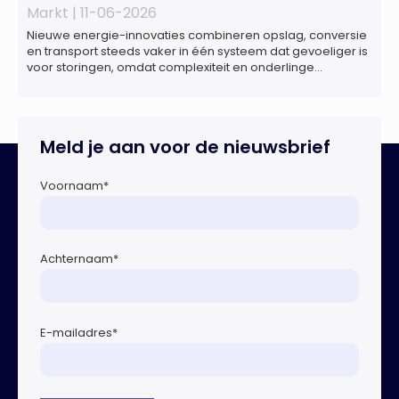
Markt |
11-06-2026
Nieuwe energie-innovaties combineren opslag, conversie
en transport steeds vaker in één systeem dat gevoeliger is
voor storingen, omdat complexiteit en onderlinge
afhankelijkheden toenemen. Dat blijkt uit nieuw onderzoek
van het NIPV naar zes innovatieve technologieën in de
energietransitie. Het NIPV onderzocht zes innovaties met
potentieel grote invloed op het toekomstige
Meld je aan voor de nieuwsbrief
energiesysteem. Het betreft systemen waarbij elektriciteit
of […]
Voornaam
*
Achternaam
*
E-mailadres
*