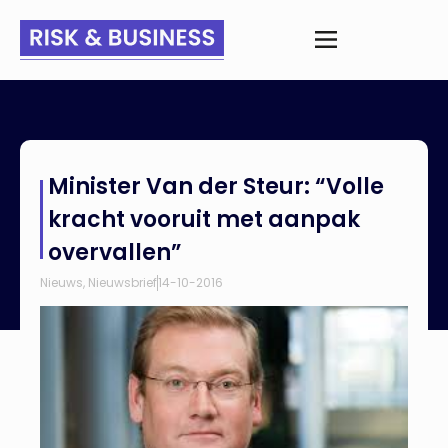
Home
>
Nieuws
>
Minister Van der Steur: “Volle kracht vooruit
Minister Van der Steur: “Volle
met aanpak overvallen”
kracht vooruit met aanpak
overvallen”
Nieuws
,
Nieuwsbrief
14-10-2016