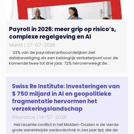
Payroll in 2026: meer grip op risico’s,
complexe regelgeving en AI
Markt |
27-07-2026
33% van de payrollverantwoordelijken ziet
databeveiliging als een belangrijk verbeterpunt voor de
komende twee tot drie jaar; 72% heroverweegt de
inrichting van payroll als gevolg van een tekort aan
gekwalificeerd personeel; 44% onderzoekt de inzet van
artificial intelligence (AI) als oplossing; payroll ontwikkelt
zich steeds vaker tot een zelfstandige bedrijfsfunctie: bij
Swiss Re Institute: Investeringen van
43% van […]
$ 750 miljard in AI en geopolitieke
fragmentatie hervormen het
verzekeringslandschap
Insurance |
14-07-2026
Het recente conflict in het Midden-Oosten is de vierde
grote wereldwijde aanbodschok in zes jaar tijd, die de