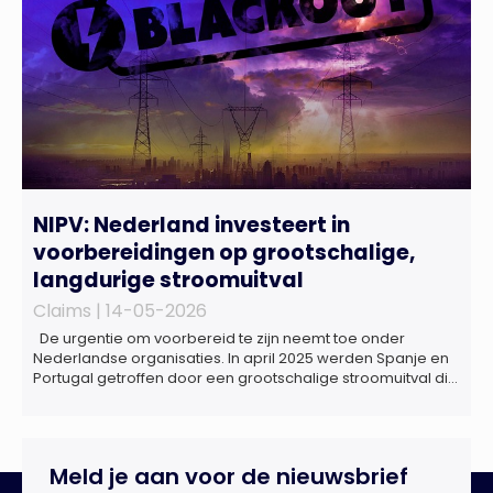
NIPV: Nederland investeert in
voorbereidingen op grootschalige,
langdurige stroomuitval
Claims |
14-05-2026
De urgentie om voorbereid te zijn neemt toe onder
Nederlandse organisaties. In april 2025 werden Spanje en
Portugal getroffen door een grootschalige stroomuitval die
ongeveer 18 uur duurde. Miljoenen huishoudens zaten
zonder elektriciteit, telecommunicatie viel uit en het
openbaar vervoer kwam tot stilstand. Ziekenhuizen kregen
te maken met dreigende brandstoftekorten voor
Meld je aan voor de nieuwsbrief
noodaggregaten.Begin dit jaar vond […]