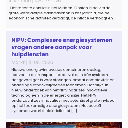
Insurance |
14-07-2026
Het recente conflict in het Midden-Oosten is de vierde
grote wereldwijde aanbodschok in zes jaar tijd, die de
economische activiteit vertraagt, de inflatie verhoogt en
een bredere verschuiving naar een meer
gefragmenteerde wereldeconomie versterkt. Tegen deze
achtergrond zal de groei van de totale premie-inkomsten
wereldwijd naar verwachting afnemen tot 1,3% in reële
NIPV: Complexere energiesystemen
termen in […]
vragen andere aanpak voor
hulpdiensten
Markt |
11-06-2026
Nieuwe energie-innovaties combineren opslag,
conversie en transport steeds vaker in één systeem
dat gevoeliger is voor storingen, omdat complexiteit en
onderlinge afhankelijkheden toenemen. Dat blijkt uit
nieuw onderzoek van het NIPV naar zes innovatieve
technologieën in de energietransitie. Het NIPV
onderzocht zes innovaties met potentieel grote invloed
op het toekomstige energiesysteem. Het betreft
systemen waarbij elektriciteit of […]