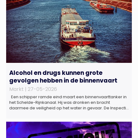
Alcohol en drugs kunnen grote
gevolgen hebben in de binnenvaart
Markt |
27-05-2026
Een schipper ramde eind maart een binnenvaarttanker in
het Schelde-Rijnkanaal. Hij was dronken en bracht
daarmee de veiligheid op het water in gevaar. De Inspectie
Leefomgeving en Transport (ILT) komt regelmatig alcohol-
en drugsgebruik tegen op het water. Dit brengt de
veiligheid op het water in gevaar én kan grote gevolgen
hebben voor de […]