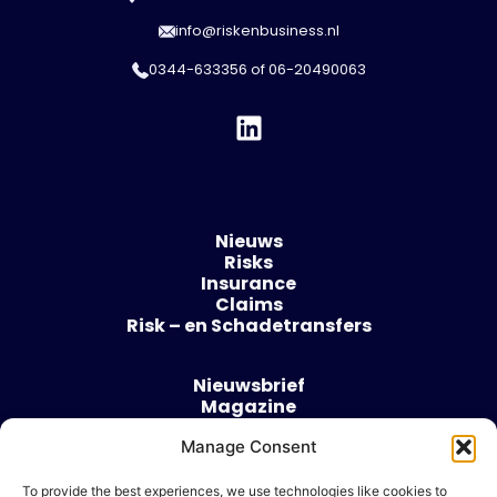
info@riskenbusiness.nl
0344-633356
of
06-20490063
Nieuws
Risks
Insurance
Claims
Risk – en Schadetransfers
Nieuwsbrief
Magazine
Evenementen
Over
Manage Consent
Contact
To provide the best experiences, we use technologies like cookies to