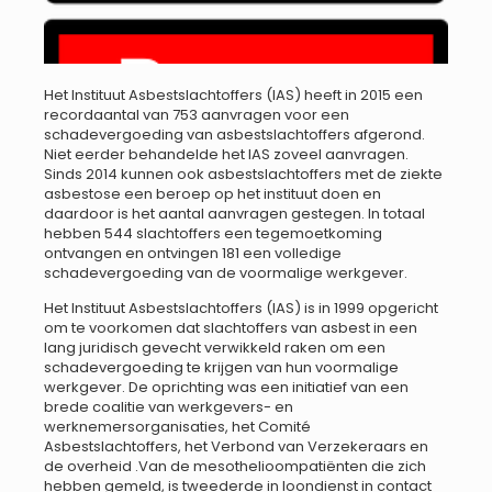
Het Instituut Asbestslachtoffers (IAS) heeft in 2015 een
recordaantal van 753 aanvragen voor een
schadevergoeding van asbestslachtoffers afgerond.
Niet eerder behandelde het IAS zoveel aanvragen.
Sinds 2014 kunnen ook asbestslachtoffers met de ziekte
asbestose een beroep op het instituut doen en
daardoor is het aantal aanvragen gestegen. In totaal
hebben 544 slachtoffers een tegemoetkoming
ontvangen en ontvingen 181 een volledige
schadevergoeding van de voormalige werkgever.
Het Instituut Asbestslachtoffers (IAS) is in 1999 opgericht
om te voorkomen dat slachtoffers van asbest in een
lang juridisch gevecht verwikkeld raken om een
schadevergoeding te krijgen van hun voormalige
werkgever. De oprichting was een initiatief van een
brede coalitie van werkgevers- en
werknemersorganisaties, het Comité
Asbestslachtoffers, het Verbond van Verzekeraars en
de overheid .Van de mesothelioompatiënten die zich
hebben gemeld, is tweederde in loondienst in contact