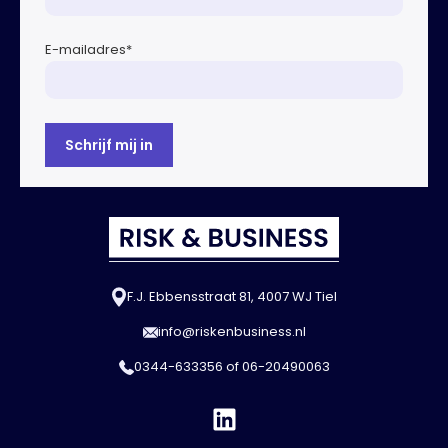
E-mailadres
*
F.J. Ebbensstraat 81, 4007 WJ Tiel
info@riskenbusiness.nl
0344-633356
of
06-20490063