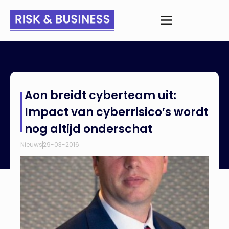
Home
>
Nieuws
>
Aon breidt cyberteam uit: Impact van
Aon breidt cyberteam uit:
cyberrisico’s wordt nog altijd onderschat
Impact van cyberrisico’s wordt
nog altijd onderschat
Nieuws
29-03-2016