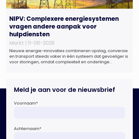
NIPV: Complexere energiesystemen
vragen andere aanpak voor
hulpdiensten
Markt |
11-06-2026
Nieuwe energie-innovaties combineren opslag, conversie
en transport steeds vaker in één systeem dat gevoeliger is
voor storingen, omdat complexiteit en onderlinge
afhankelijkheden toenemen. Dat blijkt uit nieuw onderzoek
van het NIPV naar zes innovatieve technologieën in de
energietransitie. Het NIPV onderzocht zes innovaties met
potentieel grote invloed op het toekomstige
Meld je aan voor de nieuwsbrief
energiesysteem. Het betreft systemen waarbij elektriciteit
of […]
Voornaam
*
Achternaam
*