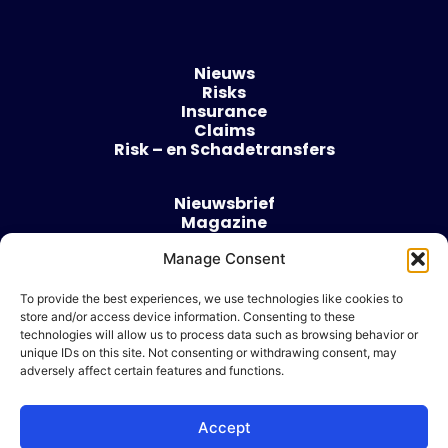
Nieuws
Risks
Insurance
Claims
Risk – en Schadetransfers
Nieuwsbrief
Magazine
Evenementen
Manage Consent
Over
Contact
To provide the best experiences, we use technologies like cookies to
store and/or access device information. Consenting to these
Algemene voorwaarden
technologies will allow us to process data such as browsing behavior or
Cookie beleid
unique IDs on this site. Not consenting or withdrawing consent, may
adversely affect certain features and functions.
Accept
Ik wil adverteren