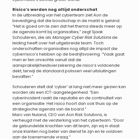
Risico’s worden nog altijd onderschat
In de uitbreiding van het cyberteam ziet Aon de
bevestiging dat die boodschap in de markt is geland.
“Het is goed om te zien dat het thema steeds meer op
de agenda komt bij organisaties,” zegt Sjaak
Schouteren, die als
Manager Cyber Risk Solutions
de
leiding heeft over het uitgebreide team. Toch
onderschatten organisaties nog altijd de impact die
cyberrisico’s hebben op de bedrijfsvoering. “Vaak gaat
men er ten onrechte vanuit dat de
aansprakelijkheidsverzekering de risico’s voldoende
dekt, terwijl de standaard polissen veel uitsluitingen
bevatten.”
Schouteren stelt dat ‘cyber’ al lang niet meer gezien kan
worden als een ICT-aangelegenheid. “Een
cyberincident raakt de reputatie en de continuïteit van
een organisatie. Het risico hoort dan ook thuis op de
strategische agenda van de board.”
Marc van Nuland, CEO van Aon Risk Solutions, is
verheugd met de versterking van het cyberteam. “Door
de gebundelde krachten van dit team, zijn wij in staat
onze klanten nog beter van dienst te zijn en te voldoen
aan de toenemende vraag.”