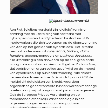
Aon Risk Solutions versterkt zijn ‘digitale’ kennis en
ervaring met de uitbreiding van het team met
cyberspecialisten. Het Cyberteam bestaat nu uit 15
medewerkers die zich toeleggen op de dienstverlening
van Aon op het gebied van cyberrisico’s. Het e team
bestaat onder meer uit
consultants
,
brokers
,
claim
handlers
, accountmanagers en
business developers
.
“De uitbreiding is een antwoord op de snel groeiende
vraag in de markt om advies op dit gebied”, aldus Aon,
dat bedrijven en organisaties actief wijst op de impact
van cyberrisico’s op hun bedrijfsvoering. “Die risico’s
nemen steeds verder toe. Zo is sinds 1 januari 2016 de
meldplicht datalekken van kracht, waardoor
organisaties geconfronteerd kunnen worden met hoge
boetes als zij onjuist omgaan met persoonsgegevens.
Ook de Europese Privacy Verordening en de
toenemende afhankelijk van technologie in het
algemeen zorgen ervoor dat de impact van
cyberrisico’s steeds groter wordt.