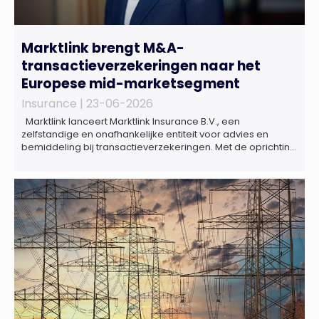
Marktlink brengt M&A-
transactieverzekeringen naar het
Europese mid-marketsegment
Insurance |
23-06-2026
Marktlink lanceert Marktlink Insurance B.V., een
zelfstandige en onafhankelijke entiteit voor advies en
bemiddeling bij transactieverzekeringen. Met de oprichting
van Marktlink Insurance, die onder leiding van Gülsüm Aslan
komt, breidt Marktlink zijn zelfstandige dienstverlening rond
overnames verder uit. Naast M&A-advies kunnen
ondernemers, investeerders en dealteams vanaf nu ook
terecht voor ondersteuning op het gebied […]