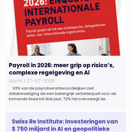
Payroll in 2026: meer grip op risico’s,
complexe regelgeving en AI
Markt |
27-07-2026
33% van de payrollverantwoordelijken ziet
databeveiliging als een belangrijk verbeterpunt voor de
komende twee tot drie jaar; 72% heroverweegt de
inrichting van payroll als gevolg van een tekort aan
gekwalificeerd personeel; 44% onderzoekt de inzet van
artificial intelligence (AI) als oplossing; payroll ontwikkelt
zich steeds vaker tot een zelfstandige bedrijfsfunctie: bij
Swiss Re Institute: Investeringen van
43% van […]
$ 750 miljard in AI en geopolitieke